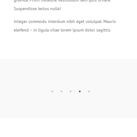
gravida. Proin molestie vestibulum sem quis ornare.
Suspendisse lectus nulla!
Integer commodo interdum nibh eget volutpat. Mauris
eleifend – in ligula vitae lorem ipsum dolor sagittis.